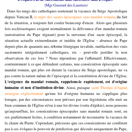
(Mgr Guerard des Lauriers)
Dans les rangs des catholiques soutenant la vacance du Siège Apostolique
depuis Vatican II,
le sujet des sacres épiscopaux sans mandat romain
, du fait
de la situation, a toujours fait couler beaucoup d'encre. Alors que plusieurs
lois ecclésiastiques exigent normalement la délivrance d'un mandat romain
(autorisation du Pape régnant) pour la survenue d'un
sacre épiscopal, la
situation actuelle extraordinaire et inédite de l'Eglise - absence de Pape
depuis plus de quarante ans, réforme liturgique invalide, raréfaction des vrais
sacrements intégralement catholiques, etc - peut-elle justifier la non
observation de ces lois ? Nous répondons par l'affirmatif. Effectivement,
c
ontrairement à ce que défendent certains, une consécration épiscopale sans
mandat romain, qui plus est durant la vacance du Siège apostolique, ne va
pas contre la nature même de l’épiscopat et la constitution divine de l’Eglise.
L'exigence du mandat romain, rappelons-le rapidement, est d'origine
humaine et non d'institution divine
. Ainsi, puisque
saint Thomas d'Aquin
enseigne explicitement
qu'une loi d'origine humaine ne s'applique plus
lorsque, par des circonstances non prévues par son législateur, elle nuit au
bien commun de l'Eglise et/ou à une loi divine (vertu d'épikie), nous pensons
qu'aujourd'hui, les consécrations épiscopales sans mandat romain sont, en
soi, parfaitement licites
, à condition notamment de reconnaitre la vacance de
la chaire de Pierre
. Cependant, précisons que ces consécrations ne confèrent
pas à ces évêques le pouvoir de juridiction qui découle uniquement du Pape,