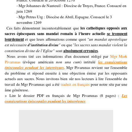
France. Consacré le 20 octobre 1270
- Mgr Johannes de Nanteuil : Diocèse de Troyes, France. Consacré en
juin 1269
- Mgr Petrus Urg : Diocèse de Abril, Espagne. Consacré le 3
novembre 1269
les catholiques opposés aux
Ces faits démontrent incontestablement que
sacres épiscopaux sans mandat romain à l'heure actuelle
se trompent
lourdement
et que leurs affirmations comme quoi
"un mandat apostolique
est nécessaire
d'institution divine
"
ou que "
les sacres sans mandat violent la
absolument erronées
constitution divine de l’Eglise"
sont
.
Nous avons tiré ces informations d'un document rédigé par
Mgr Mark
Pivarunas
(évêque américain
non una cum
) intitulé
les consécrations
épiscopales pendant les interrègnes
. Mgr Pivarunas revient sur l'ensemble
du problème et répond ensuite à une objection émise par les opposants
actuels aux sacres. Nous invitons bien sûr nos lecteurs à lire l'ensemble du
travail de Mgr Pivarunas qui a été
traduit en français
pour notre site par une
âme généreuse.
> Lire le dossier PDF en français de Mgr Pivarunas (8 pages) :
Les
consécrations épiscopales pendant les interrègnes