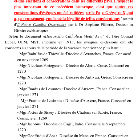
et-une élections et consécrations dans les différents pays
L'aspect le
.
plus important de ce précédent historique, c'est que
toutes ces
consécrations d'évêques ont été ratifiées par le Pape Grégoire X, qui
a, par conséquent, confirmé la légalité de telles consécrations
."
(extrait
d’
Il Nuovo Cattolico Osservatore
par le Dr Stephano Filiberto, Docteur en
Histoire ecclésiastique)
Selon le document
«Hierarchia Catholica Medii Aevi"
du Père Conrad
Eubel, OFM, MST, imprimé en 1913, les évêques ci-dessous ont été
consacrés au cours de la période de la vacance mentionnée plus haut :
- Mgr Radulfus de Thieville :Diocèse d'Avranches, France. Consacré
en novembre 1269
- Mgr Nicolaus Forteguerra : Diocèse de Aleria, Corse. Consacré en
1270
- Mgr Nicolaus Forteguerra : Diocèse de Antivari, Grèce. Consacré en
1270
- Mgr Erardus de Lesinnes : Diocèse d'Auxerre, France. Consacré en
janvier 1271
- Mgr Erardus de Lesinnes : Diocèse d'Auxerre, France. Consacré en
janvier 1271
- Mgr Potius de Sissey : Diocèse de Chalons sur Saorie, France.
Consacré en 1269
- Mgr Jacobus : Diocèse de Cagli, Italie. Consacré le 8 septembre
1270
- Mgr Geoffridus d'Ass : Diocèse du Mans, en France. Consacré en