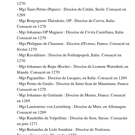
1270
- Mgr Taurs Petrus (Pepers) : Diocèse de Cefalu, Sicile. Consacré en
1269
- Mgr Borgognoni Théodoric, OP : Diocèse de Cervia, Italie.
Consacré en 1270
- Mgr Johannes OP Magnesi : Diocèse de Civita Castellana, Italie.
Consacré en 1270
- Mgr Philippus de Chaourse : Diocèse d'Evreux, France. Consacré en
février 1270
- Mgr Ravaldinus : Diocèse de Forlimpopoli, Italie. Consacré en
1270
- Mgr Johannes de Rupe (Roche) : Diocèse de Lismore Waterford, en
Irlande. Consacré en 1270
- Mgr Paganellus : Diocèse de Lucques, en Italie. Consacré en 1269
- Mgr Petrus de Gualis : Diocèse de Saint-Jean de Maurienne, France.
Consacré en 1270
- Mgr Johannes de Garlande : Diocèse de Meaux, France. Consacré
en 1269
- Mgr Laurientius von Leisteberg : Diocèse de Metz, en Allemagne.
Consacré en 1269
- Mgr Raudulfus de Valpelline : Diocèse de Sion, Suisse. Consacrée
en juin 1271
- Mgr Bertandus de Lisle Jourdain : Diocèse de Toulouse,