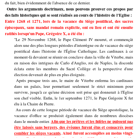
du fait, bien évidemment de l'absence de ce dernier.
Outre les arguments doctrinaux, nous pouvons prouver ces propos par
des faits historiques qui se sont réalisés au cours de l'histoire de l'Eglise :
Entre 1268 et 1271, lors de la vacance du Siège pontifical, des sacres
épiscopaux, sans mandat romain explicite, ont eu lieu et ont été ensuite
ratifiés lorsqu'un Pape, Grégoire X, a été élu :
"Le 29 Novembre 1268, le Pape Clément IV mourut, et commençât
alors une des plus longues périodes d'interrègne ou de vacance du siège
pontifical dans l'histoire de l'Église Catholique. Les cardinaux à ce
moment-là devaient se réunir en conclave dans la ville de Viterbe, mais
en raison des intrigues de Carlo d'Anglio, roi de Naples, la discorde
éclata entre les membres du Sacré Collège et la perspective d'une
élection devenait de plus en plus éloignée.
Après presque trois ans, le maire de Viterbe enferma les cardinaux
dans un palais, leur permettant seulement le strict minimum pour
survivre, jusqu'à ce qu'une décision soit prise qui donnerait à l'Eglise
son chef visible. Enfin, le 1er septembre 1271, le Pape Grégoire X fut
élu à la Chaire de Pierre.
Au cours de cette longue période de vacance du Siège apostolique, la
vacance d'office se produisit également dans de nombreux diocèses
Afin que les prêtres et les fidèles ne puissent pas
dans le monde entier.
être laissés sans bergers, des évêques furent élus et consacrés pour
combler les sièges vacants
. Ainsi furent accomplies au moins vingt-